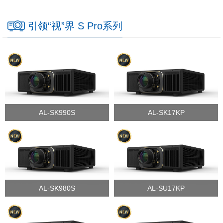
引领“视”界 S Pro系列
AL-SK990S
AL-SK17KP
AL-SK980S
AL-SU17KP