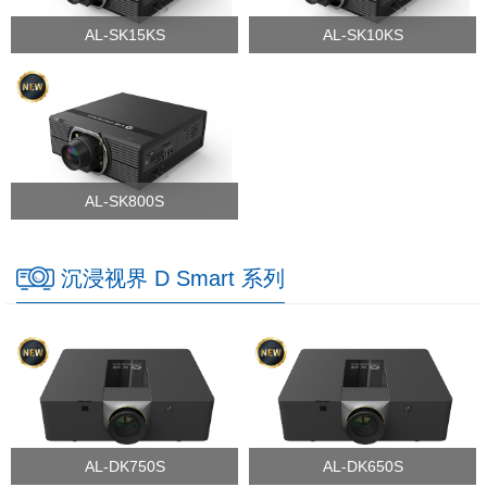
AL-SK15KS
AL-SK10KS
AL-SK800S
沉浸视界 D Smart 系列
AL-DK750S
AL-DK650S