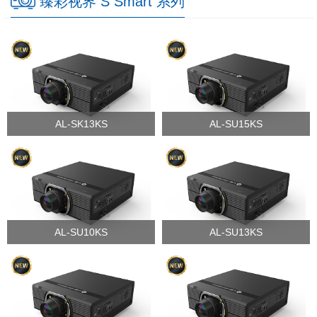
臻彩视界 S Smart 系列
AL-SK13KS
AL-SU15KS
AL-SU10KS
AL-SU13KS