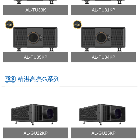
AL-TU33K
AL-TU31KP
AL-TU35KP
AL-TU34KP
精湛高亮G系列
AL-GU22KP
AL-GU25KP