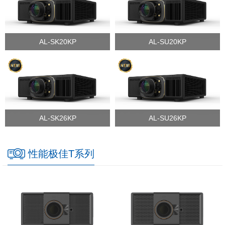
AL-SK20KP
AL-SU20KP
AL-SK26KP
AL-SU26KP
性能极佳T系列