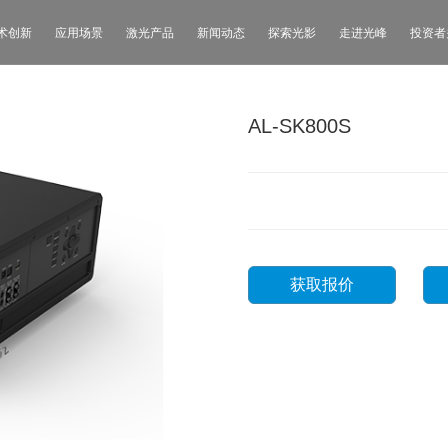
术创新
应用场景
激光产品
新闻动态
探索光影
走进光峰
投资者
AL-SK800S
获取报价