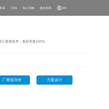
关系
ESG
加入光峰
激光百科
EN
B三原色技术，色彩亮度100%。
厂商指导价
方案设计