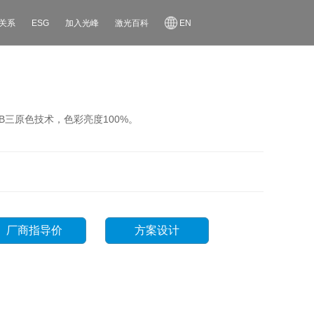
关系
ESG
加入光峰
激光百科
EN
B三原色技术，色彩亮度100%。
厂商指导价
方案设计