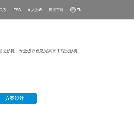
关系
ESG
加入光峰
激光百科
EN
列工程投影机，专业级双色激光高亮工程投影机。
方案设计