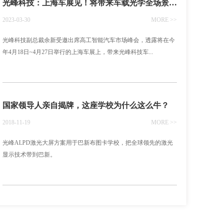
光峰科技：上海车展见！将带来车载光学全场景展车
2023-03-30
MORE >>
光峰科技副总裁余新受邀出席高工智能汽车市场峰会，透露将在今
年4月18日~4月27日举行的上海车展上，带来光峰科技车...
国家领导人亲自揭牌，这座学校为什么这么牛？
2018-11-19
MORE >>
光峰ALPD激光大屏方案用于巴新布图卡学校，把全球领先的激光
显示技术带到巴新。