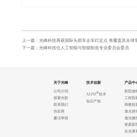
上一篇：光峰科技再获国际头部车企车灯定点 将覆盖其全球
下一篇：光峰科技任人工智能与智能制造专业委员会委员
关于光峰
技术创新
产品中
公司介绍
影院放
®
ALPD
技术
探索光影
工程投
知识产权
联系我们
商教投
供应商
激光拼
廉洁举报
激光微
家庭影
抗光屏