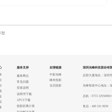
车型
心
服务支持
友情链接
深圳光峰科技股份有
映
中影光峰
总部大厦地址：深圳
服务网点
影
峰米投影
常见问题
影
当贝投影
光峰智造中心地址：
安装说明
墙
说明书下载
总机：0755 32950000 
投
APCS下载
院
投影距离计算
售后：400 101 9930
幕