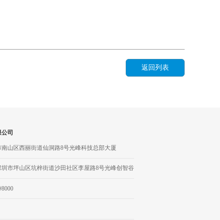
返回列表
限公司
市南山区西丽街道仙洞路8号光峰科技总部大厦
深圳市坪山区坑梓街道沙田社区李屋路8号光峰创智谷
#8000