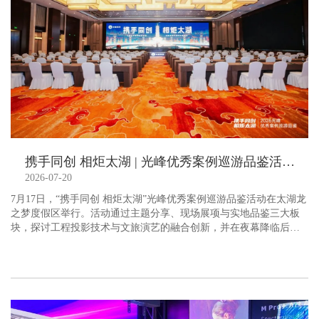
携手同创 相炬太湖 | 光峰优秀案例巡游品鉴活动圆满落幕
2026-07-20
7月17日，“携手同创 相炬太湖”光峰优秀案例巡游品鉴活动在太湖龙
之梦度假区举行。活动通过主题分享、现场展项与实地品鉴三大板
块，探讨工程投影技术与文旅演艺的融合创新，并在夜幕降临后与
参会嘉宾共同品鉴了光峰工程投影参与打造的大型实景演出《千秋
美人·西施》。