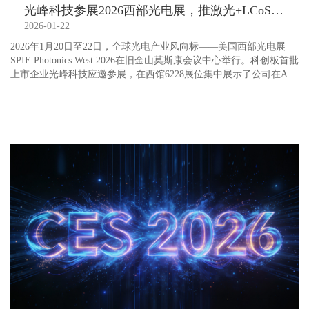
光峰科技参展2026西部光电展，推激光+LCoS原型机及全彩“一拖二”光机
2026-01-22
2026年1月20日至22日，全球光电产业风向标——美国西部光电展
SPIE Photonics West 2026在旧金山莫斯康会议中心举行。科创板首批
上市企业光峰科技应邀参展，在西馆6228展位集中展示了公司在AR
领域的最新成果，亮相激光+LCoS原型光机，并发布RGB全彩“一拖
二”LCoS光机“蜻蜓C1”。