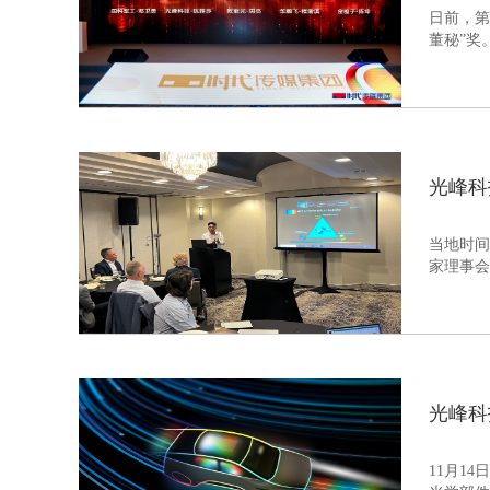
日前，第
董秘”奖
光峰科
当地时间
家理事会
光峰科
11月1