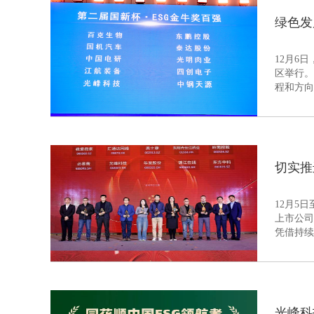
绿色发
12月6
区举行。
程和方向，为推
批上市企
大会给予
切实推
12月5
上市公司
凭借持续
为，科创
光峰科