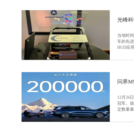
光峰科技
当地时间
车的先进
HUD应
性要求的
问界M
12月2
冠军。值
定数量暴增100
上突破传
车主与乘