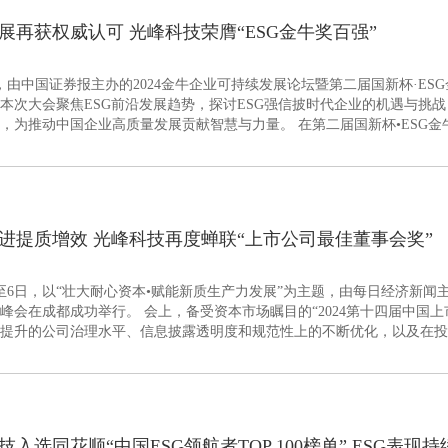
展再获权威认可 光峰科技荣膺“ESG金牛奖百强”
日，由中国证券报主办的2024金牛企业可持续发展论坛暨第二届国新杯·E
本次大会聚焦ESG前沿发展趋势，探讨ESG强信披时代企业的机遇与挑战
动中国企业高质量发展贡献智慧与力量。 在第二届国新杯•ESG金牛奖颁奖典礼中，科创板首
业光峰科技（688007.SH）在环境、社会与治理（ESG）方面的卓越表
的“ESG金牛奖百强”奖项。
进提质增效 光峰科技再度蝉联“上市公司最佳董事会奖”
日至6日，以“壮大耐心资本•赋能新质生产力发展”为主题，由每日经济新闻主
峰会在成都成功举行。 会上，备受资本市场瞩目的“2024第十四届中国
提升的公司治理水平、信息披露透明度和规范性上的不断优化，以及在投
板首批上市企业光峰科技（688007.SH）连续四年蝉联“上市公司最佳董事
技入选同花顺“中国ESG领航者TOP 100榜单” ESG表现