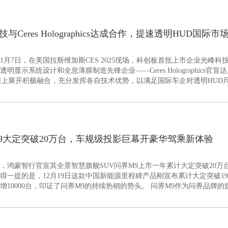
与Ceres Holographics达成合作，提速透明HUD国际市
1月7日，在美国拉斯维加斯CES 2025现场，科创板首批上市企业光峰科技（6
透明显示系统设计和全息薄膜制造先锋企业——Ceres Holographics
用上展开积极融合，充分发挥各自技术优势，以满足国际车企对透明HUD
产品，提速国际市场渗透。
9大定突破20万台，车规级投影巨幕开豪华驾乘新体验
6日，鸿蒙智行官宣其全景智慧旗舰SUV问界M9上市一年累计大定突破20万
得一提的是，12月19日这款中国新能源里程碑产品刚宣布累计大定突破1
00台，印证了问界M9的持续热销的势头。 问界M9作为问界品牌的旗舰SUV，不仅在外观设计
统，更在智能座舱、车载娱乐方面实现了全方位创新，特别是搭载的业界
客带来前所未有的沉浸式体验。据悉，该创新应用由ALPD半导体激光光