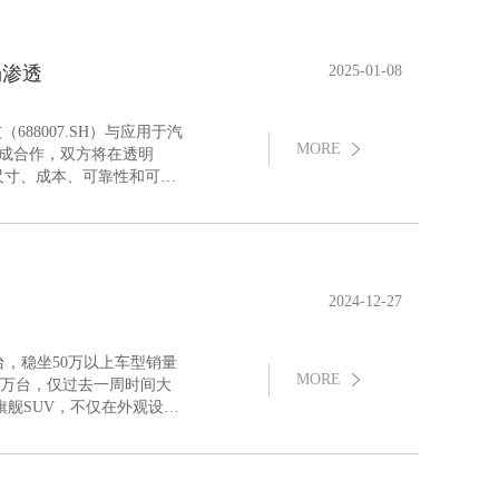
场渗透
2025-01-08
88007.SH）与应用于汽
MORE
官宣达成合作，双方将在透明
尺寸、成本、可靠性和可视
2024-12-27
台，稳坐50万以上车型销量
MORE
9万台，仅过去一周时间大
首个车规级投影巨幕，为
源技术发明者光峰科技（6