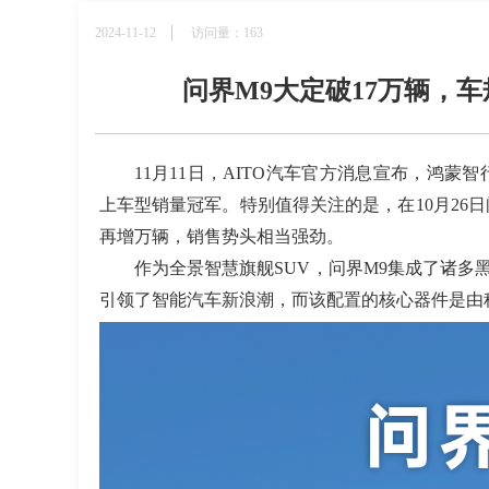
2024-11-12
访问量：163
问界M9大定破17万辆，
11
月
11
日，
AITO
汽车官方消息宣布，鸿蒙智
上车型销量冠军。特别值得关注的是，在
10
月
26
日
再增万辆，销售势头相当强劲。
作为全景智慧旗舰
SUV
，问界
M9
集成了诸多
引领了智能汽车新浪潮，而该配置的核心器件是由