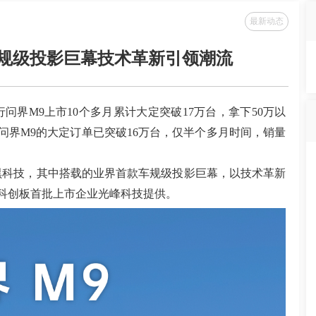
最新动态
车规级投影巨幕技术革新引领潮流
行问界
M9
上市
10
个多月累计大定突破
17
万台，拿下
50
万以
问界
M9
的大定订单已突破
16
万台，仅半个多月时间，销量
黑科技，其中搭载的业界首款车规级投影巨幕，以技术革新
科创板首批上市企业光峰科技
提供。