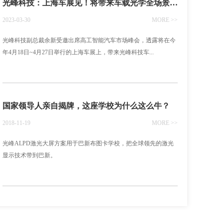
光峰科技：上海车展见！将带来车载光学全场景展车
2023-03-30
MORE >>
光峰科技副总裁余新受邀出席高工智能汽车市场峰会，透露将在今
年4月18日~4月27日举行的上海车展上，带来光峰科技车...
国家领导人亲自揭牌，这座学校为什么这么牛？
2018-11-19
MORE >>
光峰ALPD激光大屏方案用于巴新布图卡学校，把全球领先的激光
显示技术带到巴新。