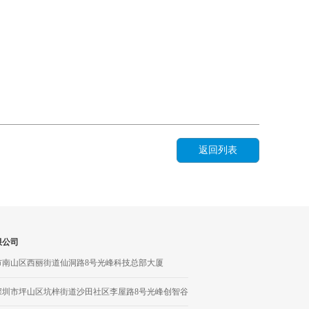
返回列表
限公司
市南山区西丽街道仙洞路8号光峰科技总部大厦
深圳市坪山区坑梓街道沙田社区李屋路8号光峰创智谷