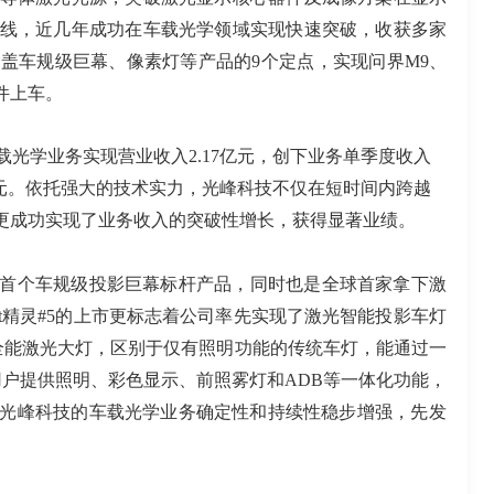
线，近几年成功在车载光学领域实现快速突破，收获多家
涵盖车规级巨幕、像素灯等产品的
9
个定点，实现问界
M9
、
件上车。
载光学业务实现营业收入
2.17
亿元，创下业务单季度收入
元。依托强大的技术实力，光峰科技不仅在短时间内跨越
功实现了业务收入的突破性增长，获得显著业绩。        
首个车规级投影巨幕标杆产品，同时也
是全球首家拿下激
art精灵#5的上市更标志着公司率先实现了激光智能投影车灯
E全能激光大灯，
区别于仅有照明功能的传统车灯，能通过一
用户提供照明、彩色显示、前照雾灯和
ADB
等一体化功能，
光峰科技的
车载光学业务确定性和持续性稳步增强，先发