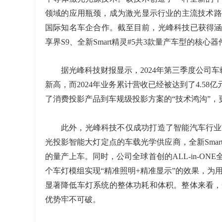
领域的应用瓶颈，成为激光显示行业的主流技术路
国际知名车企合作。截至目前，光峰科技已获得
享界
S9
、全新
Smart
精灵
#5
共
3
款量产车型的核心器
据光峰科技财报显示，
2024
年第三季度公司车
新高，而
2024
年业务累计营收已经被达到了
4.58
亿
了消费投影产品到车规级投影方案的“技术鸿沟”，更成
此外，光峰科技不仅成功打造了智能汽车行业
光
投影
智能大灯定点的车载光学供应商
，
全新
Sm
的量产上车。同时，公司全球首创的ALL-in-ON
个车灯模组实现
“
精准照明
+
精准显示
”
的效果，为
显著降低车灯系统的整体功耗和体积
。
整体来看，
优势牢不可破。