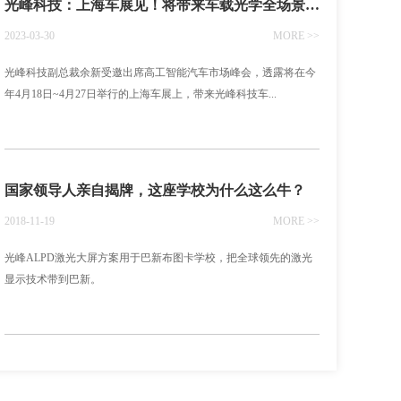
光峰科技：上海车展见！将带来车载光学全场景展车
2023-03-30
MORE >>
光峰科技副总裁余新受邀出席高工智能汽车市场峰会，透露将在今
年4月18日~4月27日举行的上海车展上，带来光峰科技车...
国家领导人亲自揭牌，这座学校为什么这么牛？
2018-11-19
MORE >>
光峰ALPD激光大屏方案用于巴新布图卡学校，把全球领先的激光
显示技术带到巴新。