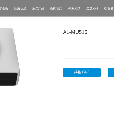
术创新
应用场景
激光产品
新闻动态
探索光影
走进光峰
投资者
AL-MU515
获取报价