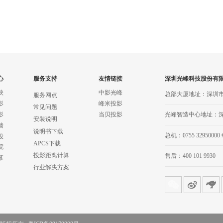
心
服务支持
友情链接
深圳光峰科技股份有
映
中影光峰
总部大厦地址：深圳
服务网点
影
峰米投影
常见问题
影
当贝投影
光峰智造中心地址：
安装说明
墙
说明书下载
总机：0755 32950000 
投
APCS下载
院
投影距离计算
售后：400 101 9930
幕
行业解决方案