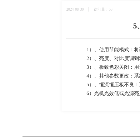
2024-08-30
访问量：53
1
）
、
使用节能模式：将
2
）
、
亮度、对比度调到
3
）
、
极致色彩关闭：用
4）
、
其他参数更改：系
5
）
、
恒流恒压板不良：
6
）光机光效低或光源亮