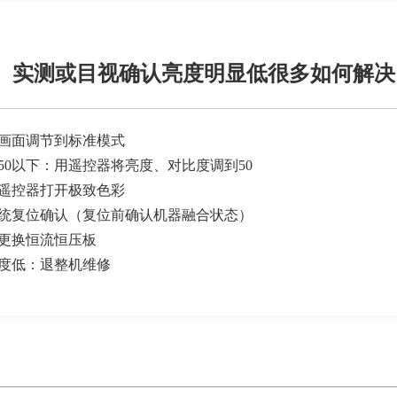
5、实测或目视确认亮度明显低很多如何解决
画面调节到
标准模式
50以下：用
遥控器
将亮度、对比度调到
50
遥控器
打开极致色彩
统复位确认（
复位
前
确认机器融合状态）
更换恒流恒压板
度低：退整机维修