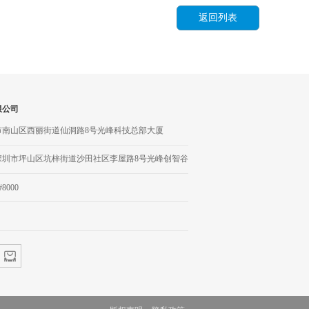
返回列表
限公司
市南山区西丽街道仙洞路8号光峰科技总部大厦
深圳市坪山区坑梓街道沙田社区李屋路8号光峰创智谷
#8000