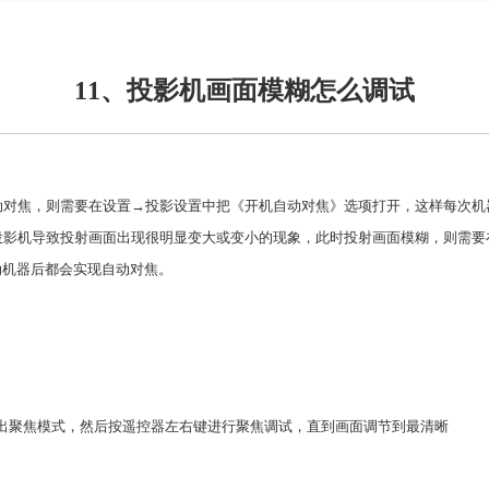
11、投影机画面模糊怎么调试
动对焦
，
则需要
在
设置
→
投影设置中
把
《
开机
自
动
对焦》
选项
打开
，这样
每次机
投影机导致投射画面出现很明显变大或变
小
的现象，此时
投射
画面模糊，则需要
动
机器后都会实现自动对焦。
出
聚焦模式，然后按遥控器左右键进行聚焦调试，直到画面调节到最清晰