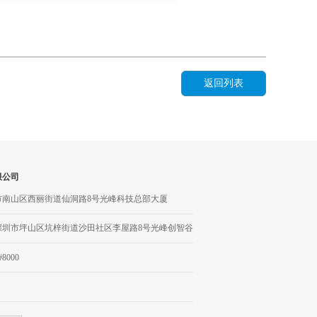
返回列表
限公司
市南山区西丽街道仙洞路8号光峰科技总部大厦
深圳市坪山区坑梓街道沙田社区李屋路8号光峰创智谷
#8000