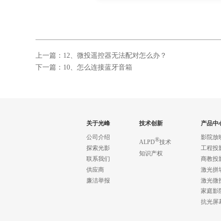
上一篇：12、微投遥控器无法配对怎么办？
下一篇：10、怎么连接蓝牙音箱
关于光峰
技术创新
产品中
公司介绍
影院放
®
ALPD
技术
探索光影
工程投
知识产权
联系我们
商教投
供应商
激光拼
廉洁举报
激光微
家庭影
抗光屏