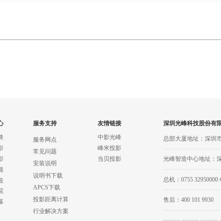
心
服务支持
友情链接
深圳光峰科技股份有
映
中影光峰
总部大厦地址：深圳
服务网点
影
峰米投影
常见问题
影
当贝投影
光峰智造中心地址：
安装说明
墙
说明书下载
总机：0755 32950000 
投
APCS下载
院
投影距离计算
售后：400 101 9930
幕
行业解决方案