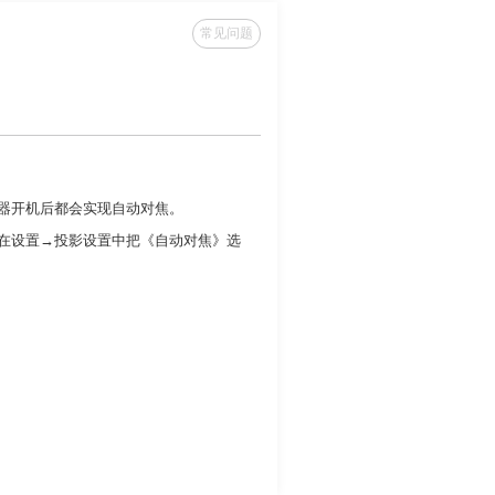
常见问题
器开机后都会实现自动对焦。
在设置
→
投影设置中
把
《自
动
对焦》
选