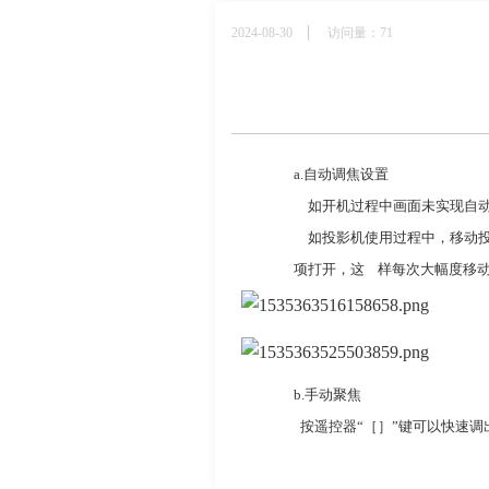
2024-08-30
访问量：71
a.
自动调焦
设置
如开机
过程
中画面未
实现自
如投影机
使用过程中，
移动
项
打开
，这    样
每次
大幅度移
b.
手
动聚焦
  按遥控器
“
［］
”
键
可以快速调